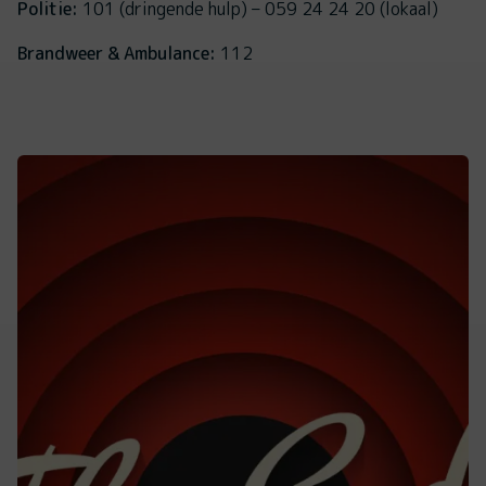
Politie:
101 (dringende hulp) – 059 24 24 20 (lokaal)
Brandweer & Ambulance:
112