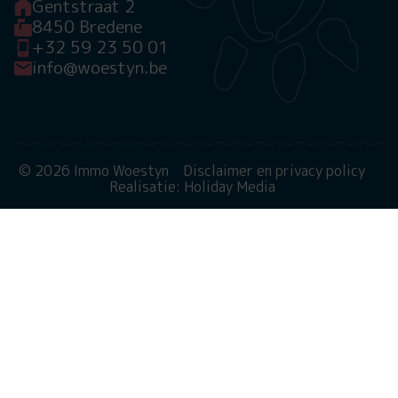
Gentstraat 2
8450 Bredene
+32 59 23 50 01
info@woestyn.be
© 2026 Immo Woestyn
Disclaimer en privacy policy
Realisatie: Holiday Media
Deze website gebruikt cookies
We gebruiken cookies om de website goed te laten
functioneren. Meer informatie is beschikbaar in onze
privacyverklaring
. Door op accepteren te klikken, geef je
aan hiermee akkoord te gaan.
Alleen noodzakelijk
Aanpassen
Alles accepteren