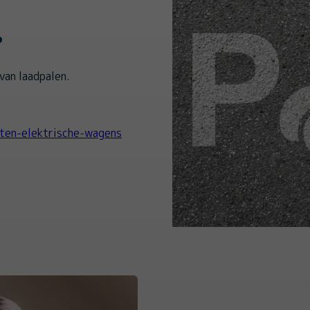
?
van laadpalen.
ten-elektrische-wagens