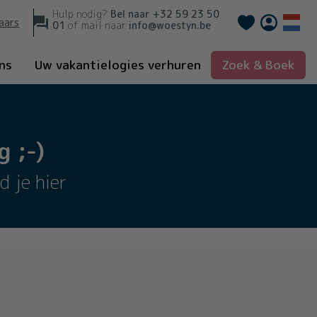
Hulp nodig?
Bel naar
+32 59 23 50
Français
aars
01
of mail naar
info@woestyn.be
ns
Uw vakantielogies verhuren
Zoek & Boek
 ;-)
d je hier