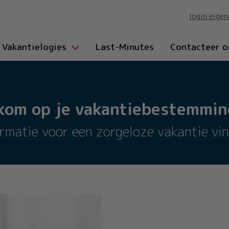
login eigen
Vakantielogies
Last-Minutes
Contacteer o
kom op je vakantiebestemming
ormatie voor een zorgeloze vakantie vin