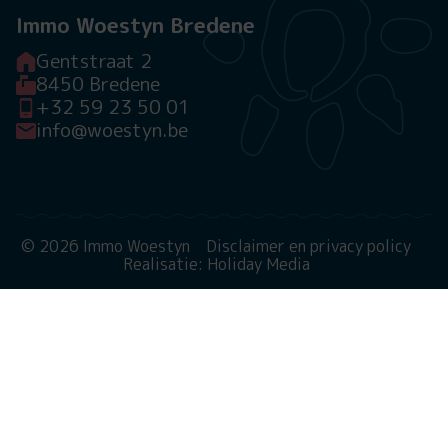
Immo Woestyn Bredene
Gentstraat 2
8450 Bredene
+32 59 23 50 01
info@woestyn.be
© 2026 Immo Woestyn
Disclaimer en privacy policy
Realisatie: Holiday Media
Deze website gebruikt cookies
We gebruiken cookies om de website goed te laten
functioneren. Meer informatie is beschikbaar in onze
privacyverklaring
. Door op accepteren te klikken, geef je
aan hiermee akkoord te gaan.