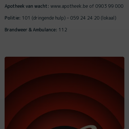
Apotheek van wacht:
www.apotheek.be of 0903 99 000
Politie:
101 (dringende hulp) – 059 24 24 20 (lokaal)
Brandweer & Ambulance:
112