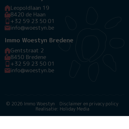
Leopoldlaan 19
8420 de Haan
+32 59 23 50 01
info@woestyn.be
Immo Woestyn Bredene
Gentstraat 2
8450 Bredene
+32 59 23 50 01
info@woestyn.be
© 2026 Immo Woestyn
Disclaimer en privacy policy
Realisatie: Holiday Media
Deze website gebruikt cookies