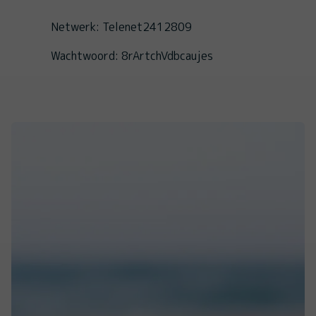
Netwerk: Telenet2412809
Wachtwoord: 8rArtchVdbcaujes